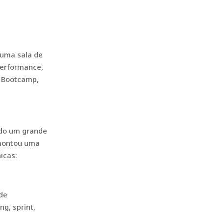
 uma sala de
performance,
e Bootcamp,
ado um grande
 montou uma
icas:
de
g, sprint,