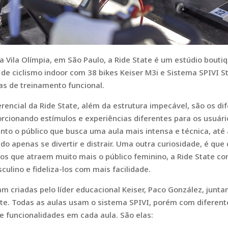
a Vila Olímpia, em São Paulo, a Ride State é um estúdio bout
 de ciclismo indoor com 38 bikes Keiser M3i e Sistema SPIVI S
as de treinamento funcional.
rencial da Ride State, além da estrutura impecável, são os dif
orcionando estímulos e experiências diferentes para os usuári
nto o público que busca uma aula mais intensa e técnica, até
o apenas se divertir e distrair. Uma outra curiosidade, é que 
ios que atraem muito mais o público feminino, a Ride State co
culino e fideliza-los com mais facilidade.
am criadas pelo líder educacional Keiser, Paco González, jun
ate. Todas as aulas usam o sistema SPIVI, porém com diferent
e funcionalidades em cada aula. São elas: