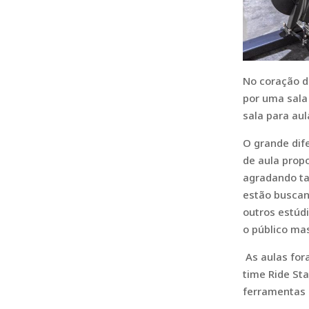
No coração d
por uma sala
sala para aul
O grande dife
de aula prop
agradando ta
estão buscand
outros estúd
o público mas
As aulas for
time Ride St
ferramentas 