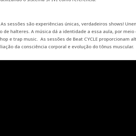
As sessões são experiências únicas, verdadeiros shows! Un
o de halteres. A música dá a identidade a essa aula, por meio
p hop e trap music. As sessões de Beat CYCLE proporcionam al
liação da consciência corporal e evolução do tônus muscular.