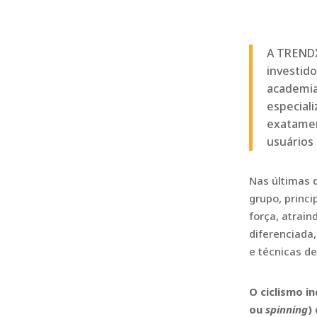
A TRENDX 
investid
academia
especial
exatamen
usuários 
Nas últimas 
grupo, princ
força, atrai
diferenciada
e técnicas de
O ciclismo i
ou
spinning
)