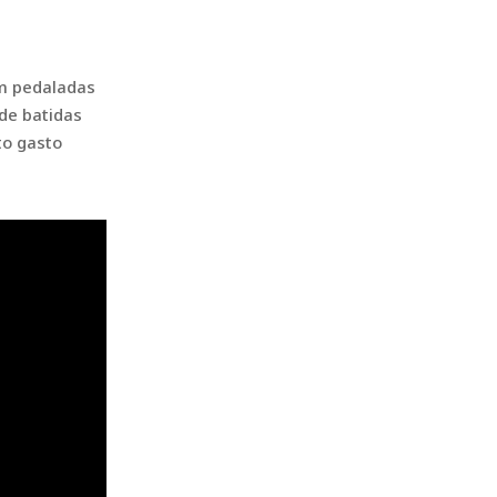
em pedaladas
 de batidas
to gasto