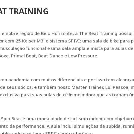
AT TRAINING
 e nobre região de Belo Horizonte, a The Beat Training possui
oor com 25 Keiser M3i e sistema SPIVI; uma sala de bike para 
musculação funcional e uma sala ampla e mista para aulas d
Boxe, Primal Beat, Beat Dance e Low Pressure.
uma academia com muitos diferenciais e por isso tem alcanç
de seus sócios, e também nosso Master Trainer, Lui Pessoa,
exclusiva para suas aulas de ciclismo indoor que as tornam ún
 Spin Beat é uma modalidade de ciclismo indoor com objetivo 
to da performance. A aula inclui simulações de subida, runnin
utilizando o sistema SPIVI como referência.