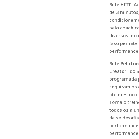
Ride HIIT:
Au
de 3 minutos
condicioname
pelo coach c
diversos mom
Isso permite
performance,
Ride Peloton
Creator” do S
programada p
seguiram os 
até mesmo qu
Torna o trei
todos os alu
de se desafia
performance 
performance