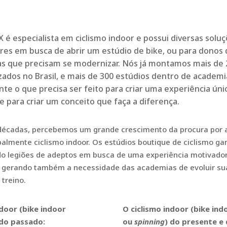
é especialista em ciclismo indoor e possui diversas solu
ores em busca de abrir um estúdio de bike, ou para donos
s que precisam se modernizar. Nós já montamos mais de 
izados no Brasil, e mais de 300 estúdios dentro de academ
te o que precisa ser feito para criar uma experiência úni
e para criar um conceito que faça a diferença.
décadas, percebemos um grande crescimento da procura por 
ipalmente ciclismo indoor. Os estúdios boutique de ciclismo g
ndo legiões de adeptos em busca de uma experiência motivado
, gerando também a necessidade das academias de evoluir su
 treino.
ndoor (bike indoor
O ciclismo indoor (bike ind
 do passado:
ou
spinning
) do presente e 