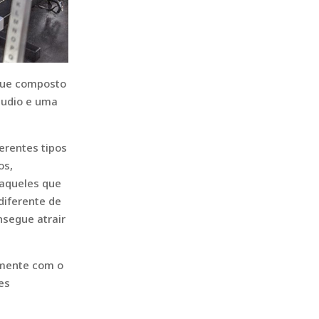
ique composto
tudio e uma
erentes tipos
os,
 aqueles que
diferente de
nsegue atrair
tamente com o
es