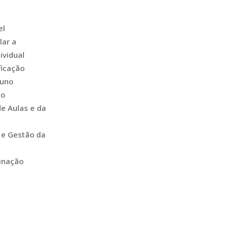
el
lar a
ividual
icação
luno
po
e Aulas e da
 e Gestão da
inação