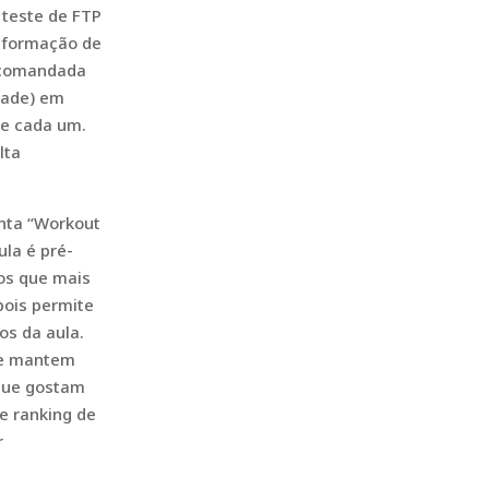
 teste de FTP
informação de
é comandada
dade) em
de cada um.
lta
enta “Workout
ula é pré-
os que mais
pois permite
os da aula.
que mantem
 que gostam
 e ranking de
r