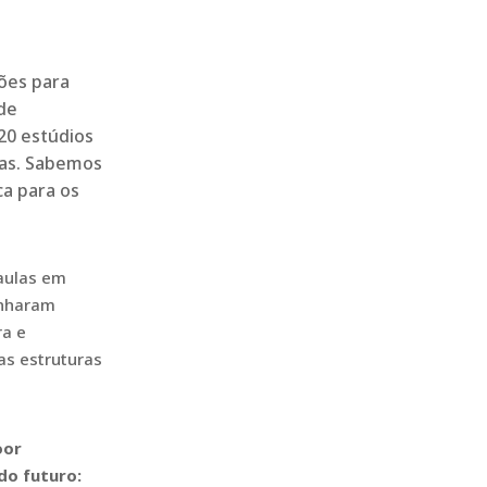
ções para
 de
20 estúdios
ias. Sabemos
ca para os
aulas em
anharam
ra e
as estruturas
oor
do futuro: