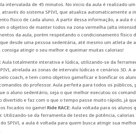
la intervalada de 45 minutos. No inicio da aula é realizado um
, através do sistema SPIVI, que atualiza automaticamente a 
nto físico de cada aluno. A partir dessa informação, a aula 
om o objetivo de manter todos na zona vermelha (alta intensi
entos da aula, porém respeitando o condicionamento físico 
 que desde uma pessoa sedentária, até mesmo um atleta de a
 consiga atingir o seu melhor e queimar muitas calorias!
:
Aula totalmente interativa e lúdica, utilizando-se da ferram
PIVI, atrelada as zonas de intervalo lúdicas e cenários 3D. A a
elo coach, e tem como objetivo gameficar e bonificar os alun
comandos do professor. Aula perfeita para todos os públicos, 
e o aluno sedentário, seja o que melhor executou os comand
no divertido e faz com o que o tempo passe muito rápido, já 
nos focados no game!
Ride RACE:
Aula voltada para os alunos
r. Utilizando-se da ferramenta de testes de potência, calorias
do SPIVI, a aula é voltada para quem busca atingir sua melho
.