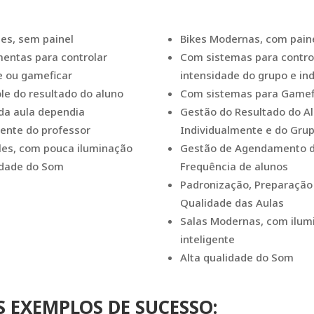
les, sem painel
Bikes Modernas, com pain
entas para controlar
Com sistemas para contro
e ou gameficar
intensidade do grupo e ind
le do resultado do aluno
Com sistemas para Gamef
da aula dependia
Gestão do Resultado do A
ente do professor
Individualmente e do Gru
les, com pouca iluminação
Gestão de Agendamento d
idade do Som
Frequência de alunos
Padronização, Preparação
Qualidade das Aulas
Salas Modernas, com ilum
inteligente
Alta qualidade do Som
 EXEMPLOS DE SUCESSO: