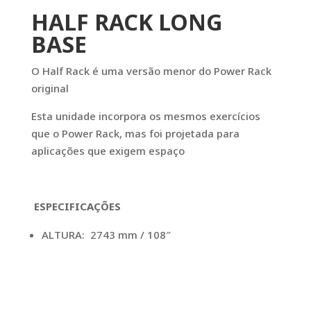
HALF RACK LONG
BASE
O Half Rack é uma versão menor do Power Rack
original
Esta unidade incorpora os mesmos exercícios
que o Power Rack, mas foi projetada para
aplicações que exigem espaço
ESPECIFICAÇÕES
ALTURA: 2743 mm / 108″
LARGURA: 1854 mm / 73″
COMPRIMENTO: 2362 mm / 93″
PESO: 290 kg / 640 lbs
GAMA DE RESISTÊNCIA: 0 – 96 kg / 0 – 212 lbs