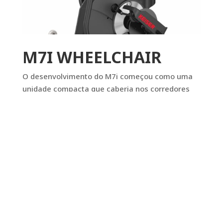
M7I WHEELCHAIR
O desenvolvimento do M7i começou como uma
unidade compacta que caberia nos corredores
das comunidades de aposentados para que os
cadeirantes rolassem e se exercitassem. A partir
daí, tornou-se uma máquina de reabilitação
completa. Usando a tecnologia de resistência
magnética Keiser, o M7i oferece um movimento
suave e silencioso de subir escadas a partir de
uma posição confortável e reclinada.
A placa do pé suporta a posição angular durante
o curso completo da pedalada. Articula-se para
minimizar a alteração na flexão do tornozelo