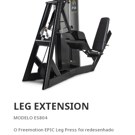
LEG EXTENSION
MODELO ES804
O Freemotion EPIC Leg Press foi redesenhado