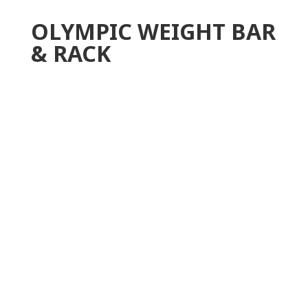
OLYMPIC WEIGHT BAR
& RACK
MODELO EF219
O suporte de barra e peso olímpico EPIC suporta
até duas barras retas e / ou onduladas do
tamanho olímpico e possui bordas alargadas
para ajudar no posicionamento da barra. Capaz
de lidar com até 576 kg de armazenamento
olímpico, esse rack de trabalho mantém tudo
organizado. Barras de armazenamento
revestidas em aço sólido percorrem toda a
extensão do rack. Construído com tubulação de
aço de forte bitola 11, a estrutura do parafuso foi
eletrostaticamente revestida a pó para um
acabamento profissional.