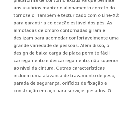
plataforma de contorno exclusiva que permite
aos usuários manter o alinhamento correto do
tornozelo. Também é texturizado com o Line-X®
para garantir a colocação estável dos pés. As
almofadas de ombro contornadas giram e
deslizam para acomodar confortavelmente uma
grande variedade de pessoas. Além disso, o
design de baixa carga de placa permite fácil
carregamento e descarregamento, não superior
ao nível da cintura. Outras características
incluem uma alavanca de travamento de peso,
parada de segurança, orifícios de fixação e
construção em aço para serviços pesados. O
agachamento carregado com placa também é
eletrostaticamente revestido em pó para um
acabamento atraente.
-PLATAFORMA CONTORNADA
-ALMOFADAS DE OMBRO CONFORTÁVEIS