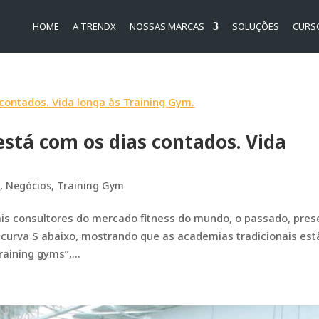
HOME
A TRENDX
NOSSAS MARCAS
SOLUÇÕES
CURS
está com os dias contados. Vida
s
,
Negócios
,
Training Gym
s consultores do mercado fitness do mundo, o passado, pres
a curva S abaixo, mostrando que as academias tradicionais est
aining gyms”,...