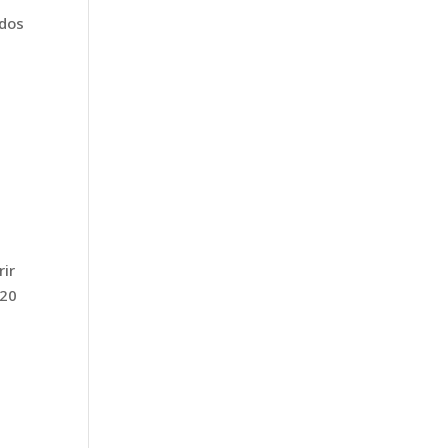
ados
rir
 20